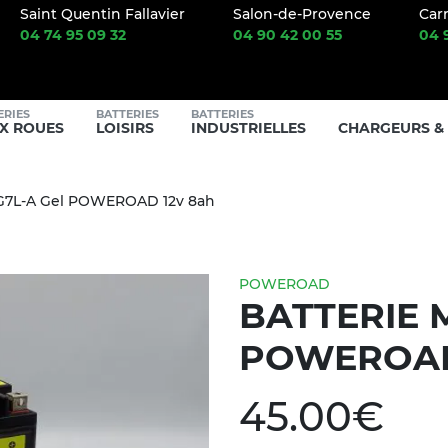
RY CENTER
Saint Quentin Fallavier
Salon-de-Provence
Car
04 74 95 09 32
04 90 42 00 55
04 
ERIES
BATTERIES
BATTERIES
X ROUES
LOISIRS
INDUSTRIELLES
CHARGEURS &
YG7L-A Gel POWEROAD 12v 8ah
POWEROAD
BATTERIE 
POWEROAD
45.00
€