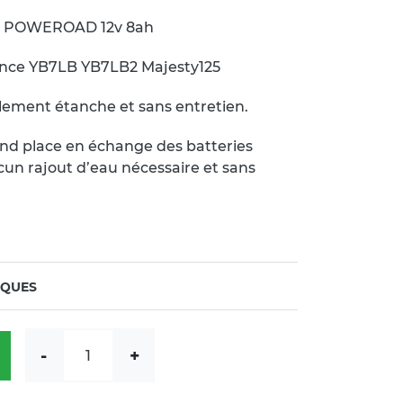
el POWEROAD 12v 8ah
lence YB7LB YB7LB2 Majesty125
talement étanche et sans entretien.
rend place en échange des batteries
ucun rajout d’eau nécessaire et sans
IQUES
quantité de Batterie moto YG7L-A Gel POWEROAD 1
-
+