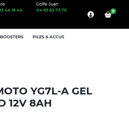
ros
Golfe-Juan
93 44 16 44
04 93 63 73 70
0
 BOOSTERS
PILES & ACCUS
MOTO YG7L-A GEL
 12V 8AH