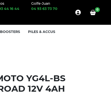
ros
Golfe-Juan
93 44 16 44
04 93 63 73 70
0
 BOOSTERS
PILES & ACCUS
MOTO YG4L-BS
ROAD 12V 4AH