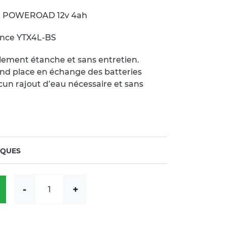
el POWEROAD 12v 4ah
lence YTX4L-BS
talement étanche et sans entretien.
rend place en échange des batteries
ucun rajout d’eau nécessaire et sans
IQUES
quantité de Batterie moto YG4L-BS Gel POWEROAD 
-
+