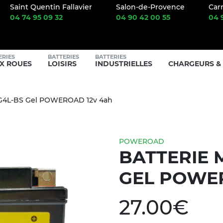
RY CENTER
Saint Quentin Fallavier
Salon-de-Provence
Car
04 74 95 09 32
04 90 42 00 55
04 
ERIES
BATTERIES
BATTERIES
X ROUES
LOISIRS
INDUSTRIELLES
CHARGEURS &
YG4L-BS Gel POWEROAD 12v 4ah
POWEROAD
BATTERIE 
GEL POWE
27.00
€