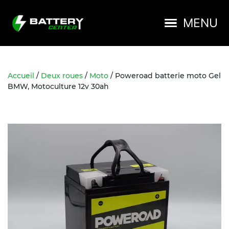
BATTER
Passer
Passer
Passer
à
au
au
MENU
la
contenu
pied
navigation
principal
de
principale
page
Accueil
/
Deux roues
/
Moto
/ Poweroad batterie moto Gel
BMW, Motoculture 12v 30ah