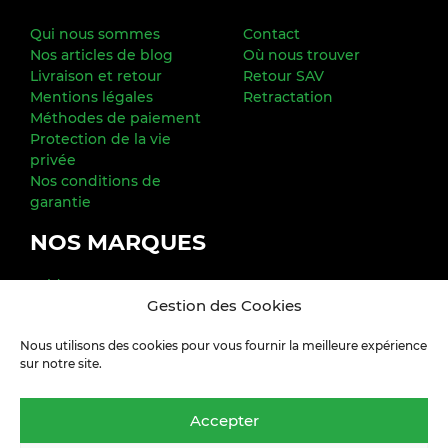
Qui nous sommes
Contact
Nos articles de blog
Où nous trouver
Livraison et retour
Retour SAV
Mentions légales
Retractation
Méthodes de paiement
Protection de la vie
privée
Nos conditions de
garantie
NOS MARQUES
Exide
Gestion des Cookies
FREEDOM MARINE
Poweroad
Nous utilisons des cookies pour vous fournir la meilleure expérience
Varta
sur notre site.
YUASA
Toutes nos marques
Accepter