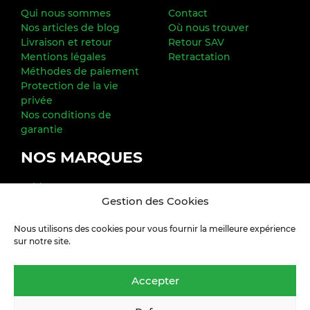
Qui nous sommes
Contact
Nos articles de blog
Où nous trouver
Livraison et retour
Retour SAV
Mentions légales
Retractation
Méthodes de paiement
Protection de la vie
privée
Nos conditions de
garantie
NOS MARQUES
Exide
Gestion des Cookies
FREEDOM MARINE
Poweroad
Nous utilisons des cookies pour vous fournir la meilleure expérience
Varta
sur notre site.
YUASA
Toutes nos marques
Accepter