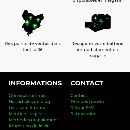
disponibles en magasin
Des points de ventes dans
Récupérer votre batterie
tout le 06
immédiatement en
magasin
FOOTER
INFORMATIONS
CONTACT
Qui nous sommes
Contact
Nos articles de blog
Où nous trouver
Livraison et retour
Retour SAV
Mentions légales
Retractation
Méthodes de paiement
Protection de la vie